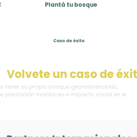
t
Plantá tu bosque
miembro activo
del programa
Caso de éxito
Volvete un caso de éxi
 tener su propio bosque georeferenciado,
de plantación monitoreo e impacto social en el