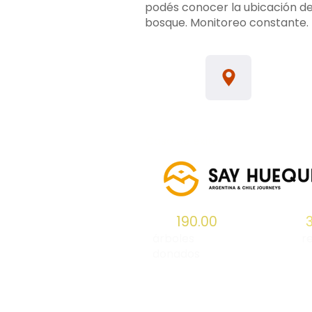
podés conocer la ubicación de
bosque. Monitoreo constante.
Caso de éxito
190.00
árboles
r
donados