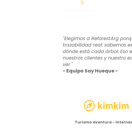
9
campañas de
plantación
"Elegimos a ReforestArg por
trazabilidad real: sabemos 
dónde está cada árbol. Eso e
nuestros clientes y nuestro 
ver."
- Equipo Say Hueque -
Turismo aventura - Interna