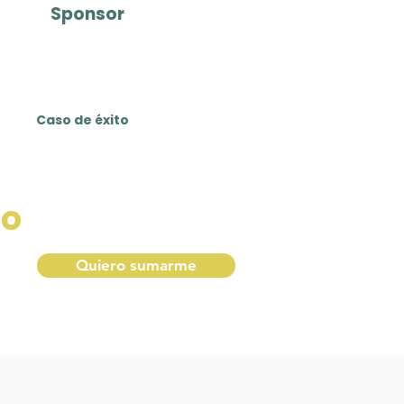
Sponsor
miembro activo
del programa
Caso de éxito
to
Quiero sumarme