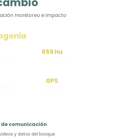
 cambio
tación monitoreo e impacto
tagonia
659 Ha
ntados
Restauradas
GPS
itivas
Trazabilidad
t de comunicación
 videos y datos del bosque