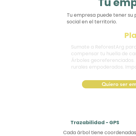
Tu emp
Tu empresa puede tener su p
social en el territorio.
Pl
Sumate a ReforestArg para
compensar tu huella de ca
Árboles georeferenciados.
rurales empoderados. Impa
Quiero ser em
Trazabilidad - GPS
Cada árbol tiene coordenadas