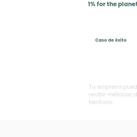
1% for the plane
miembro activo
del programa
Caso de éxito
Tu empresa puede
recibir métricas 
territorio.