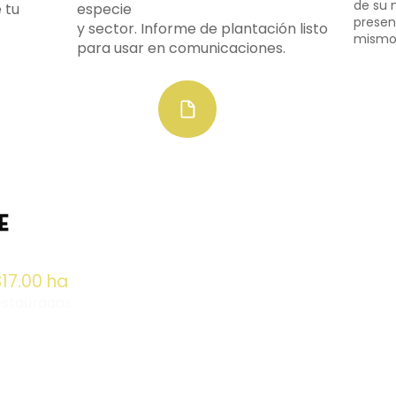
de su 
 tu
especie
presen
y sector. Informe de plantación listo
mismo 
para usar en comunicaciones.
317.00 ha
estauradas