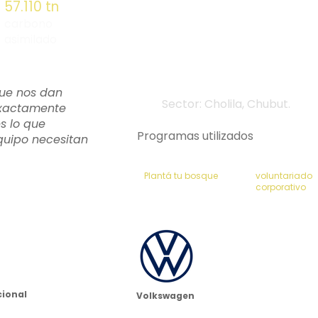
57.110 tn
carbono
asimilado
que nos dan
Sector: Cholila, Chubut
exactamente
s lo que
Programas utilizados
equipo necesitan
Plantá tu bosque
voluntariado
corporativo
cional
Volkswagen