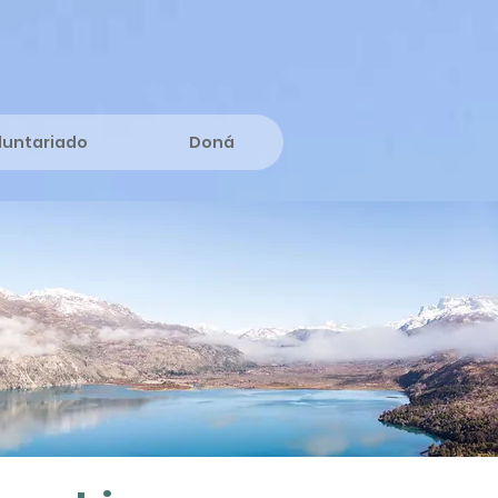
luntariado
Doná