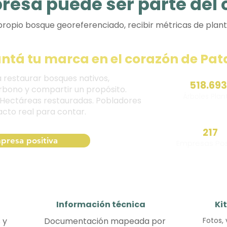
resa puede ser parte del
ropio bosque georeferenciado, recibir métricas de plan
antá tu marca en el corazón de Pa
 restaurar bosques nativos,
518.693
rbono y compartir un propósito.
Árboles Pla
 Hectáreas restauradas. Pobladores
cto real para contar.
217
presa positiva
Empresas Pos
Información técnica
Ki
 y
Documentación mapeada por
Fotos,