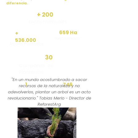
diferencia.
+ 200
socios mensuales
659 Ha
+
Restauradas
536.000
Árboles Plantados
30
Campañas
de
Plantación
"En un mundo acostumbrado a sacar
1
746
recursos de la naturaleza y no
vivero propio
voluntarios
adevolverlos, plantar un arbol es un acto
revolucionario." Tobias Merlo - Director de
ReforestArg