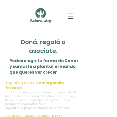
Doná, regalá o
asociate.
Podes elegir tu forma de Donar
y sumarte a plantar el mundo
que queres ver crecer
Argentina esta en
emergencia
forestal.
Cada mes que pasa sin financiamiento estable,
hay arboles en el vivero de ReforestArg que no
llegan al suelo. No porque no existan — sino
porque no hay fondos para
organizar la proxima jornada de plantacion.
Con tu aporte podemos hacer
la gran