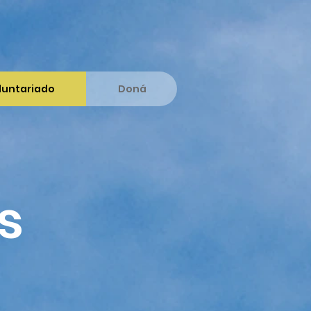
luntariado
Doná
s