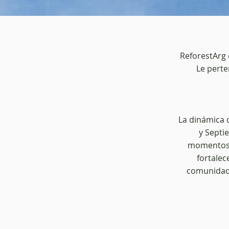
ReforestArg 
Le perte
La dinámica 
y Septi
momentos d
fortalec
comunidad 