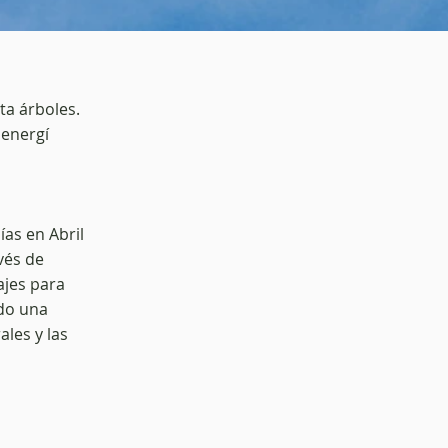
ta árboles.
 energí
ías en Abril
vés de
ajes para
ndo una
les y las