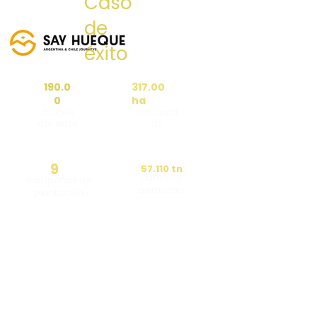
Caso
de
éxito
190.0
317.00
0
ha
árboles
restaurad
donados
as
9
57.110 tn
carbono
campañas de
asimilado
plantación