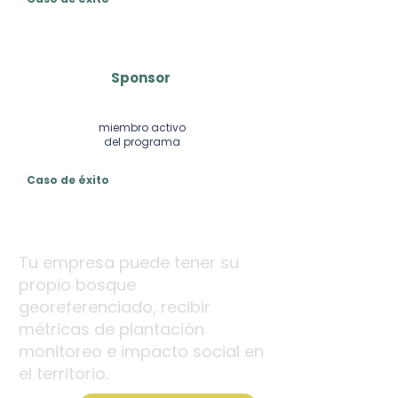
Sponsor
miembro activo
del programa
Caso de éxito
Tu empresa puede tener su
propio bosque
georeferenciado, recibir
métricas de plantación
monitoreo e impacto social en
el territorio.