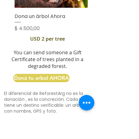
Dona un árbol Ahora
Precio
$ 4.500,00
USD 2 per tree
You can send someone a Gift
Certificate of trees planted in a
degraded forest.
Doná tu arbol AHORA
El diferencial de ReforestArg no es la
donación , es la concreción. Cada peso
tiene un destino verificable: un arbol
con nombre, GPS y foto.
Hacete socio ahora,
Podes darte de
baja cuado quieras
Donate from abroad