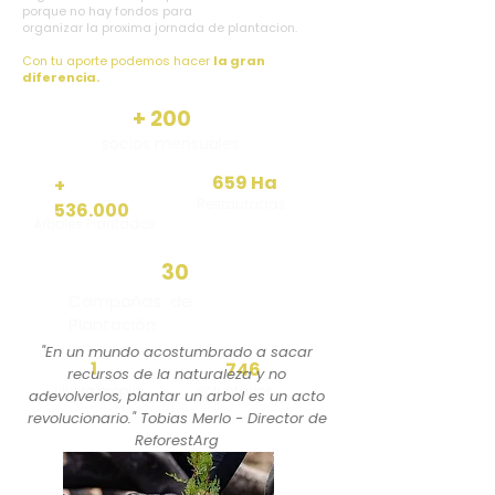
porque no hay fondos para
organizar la proxima jornada de plantacion.
Con tu aporte podemos hacer
la gran
diferencia.
+ 200
socios mensuales
659 Ha
+
Restauradas
536.000
Árboles Plantados
30
Campañas
de
Plantación
"En un mundo acostumbrado a sacar
1
746
recursos de la naturaleza y no
vivero propio
voluntarios
adevolverlos, plantar un arbol es un acto
revolucionario." Tobias Merlo - Director de
ReforestArg