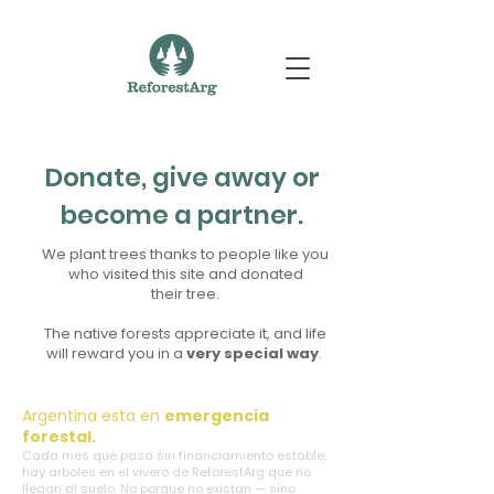
Donate, give away or
become a partner.
We plant trees thanks to people like you
who visited this site and donated
their tree.
The native forests appreciate it, and life
will reward you in a
very special way
.
Argentina esta en
emergencia
forestal.
Cada mes que pasa sin financiamiento estable,
hay arboles en el vivero de ReforestArg que no
llegan al suelo. No porque no existan — sino